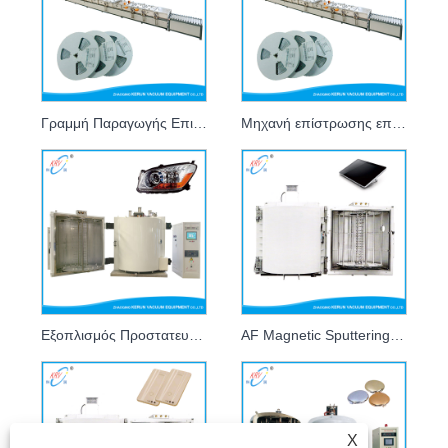
Γραμμή Παραγωγής Επικάλυψης Μαγνητικού Πυρήνα Επαγωγής
Μηχανή επίστρωσης επαγωγής μαγνητικού πυρήνα
Εξοπλισμός Προστατευτικής Επικάλυψης μεμβράνης Λάμπας Auto
AF Magnetic Sputtering Coater (αντι-δαχτυλικά αποτυπώματα)
X