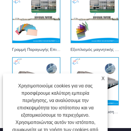
Γραμμή Παραγωγής Επικάλυψης Βιμέ Γυαλιού Magnetron
Εξοπλισμός μαγνητικής επίστρωσης από βιτρό
X
Χρησιμοποιούμε cookies για να σας
προσφέρουμε καλύτερη εμπειρία
περιήγησης, να αναλύσουμε την
επισκεψιμότητα του ιστότοπου και να
LOW-E Γραμμή Παραγωγής Επικάλυψης Γυαλιού Κουρτινών Τοίχων
Εξοπλισμός επίστρωσης υαλοπετασμάτων LOW-E
εξατομικεύσουμε το περιεχόμενο.
Χρησιμοποιώντας αυτόν τον ιστότοπο,
συμφωνείτε με τη χρήση των cookies από